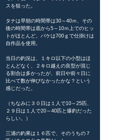
スを狙った。
タナは早朝の時間帯は30～40ｍ、その
後の時間帯は底から5～10ｍ上でのヒッ
トがほとんど。バケは700ｇで仕掛けは
自作品を使用。
当日の釣況は、１キロ以下の小型はほ
とんどなく、２キロ越えの良型が混じ
る割合は多かったが、前日や前々日に
比べて数が伸びなかったかな？という
感じだった。
（ちなみに３０日は１人で10～25匹、
２９日は１人で20～40匹と爆釣だった
らしい。）
三浦の釣果は１６匹で、そのうちの７