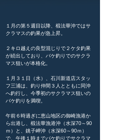
１月の第５週目以降、椴法華沖ではサ
クラマスの釣果が急上昇。
２キロ越えの良型混じりで２ケタ釣果
が続出しており、バケ釣りでのサクラ
マス狙いが本格化。
１月３１日（水）、石川新道店スタッ
フ三浦は、釣り仲間３人とともに同沖
へ釣行し、今季初のサクラマス狙いの
バケ釣りを満喫。
午前６時過ぎに恵山地区の御崎漁港か
ら出港し、椴法華漁港沖（水深70～90
ｍ）と、銚子岬沖（水深60～90ｍ）
で、午後１時までバケ釣りでサクラマ