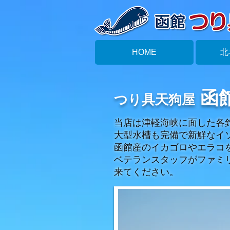
HOME
北
函
つり具天狗屋
当店は津軽海峡に面した各
大型水槽も完備で新鮮なイ
函館産のイカゴロやエラコ
ベテランスタッフがファミ
来てください。