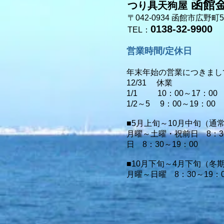
函館
つり具天狗屋
〒042-0934 函館市広野町5-
0138-32-9900
TEL：
営業時間/定休日
年末年始の営業につきまし
12/31 休業
1/1 10：00～17：00
1/2～5 9：00～19：00
■5
月上旬～10月中旬（通
月曜～土曜・祝前日 8：30
日 8：30～19：00
■10月下旬～4月下旬（冬
月曜～日曜 8：30～19：0