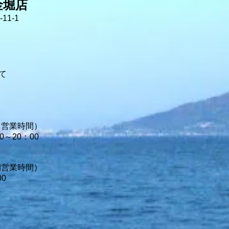
金堀店
11-1
て
常営業時間）
～20：00
期営業時間）
0