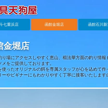
斗七重浜店
函館金堀店
函館石川新
館金堀店
釣り場にアクセスしやすく恵山、椴法華方面の釣り情報
ソメをご提供しております。
を使ったオリジナルの餌を専属スタッフが心を込めて作
リーやビギナーにもわかりやすく丁寧に接客いたします