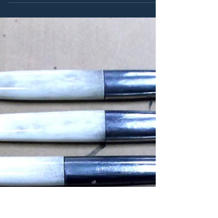
スタッフ干場、恵山沖に
タラ&五目釣り
こんにちは♪つり具天狗屋金堀店です。 スタッフ干
場が恵山沖にタラ&五目釣りに行ってきました。
まだ薄暗い午前6時半に出港。 最初は水深60m前後
のポイントで五目釣りからスタート。 サバ、ガ
ヤ、メバル、ホッケが上がりだす。 釣れる魚の8割
はサバでした。...