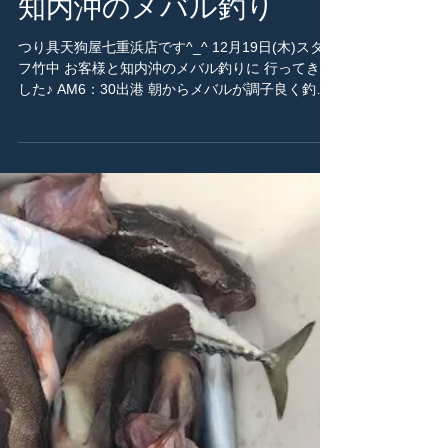
つり具天狗屋
2019年12月20日
スタッフ竹中、お客様と
知内沖のメバル釣り
つり具天狗屋七重浜店です^_^ 12月19日(木)スタッ
フ竹中 お客様と知内沖のメバル釣りに 行ってきま
した♪ AM6：30出港 朝からメバルが調子良く釣れ
ていました！ 太陽が見え出してからの1時間 フグ
に仕掛けやオモリを メバルが付いている状態で切
られたり...