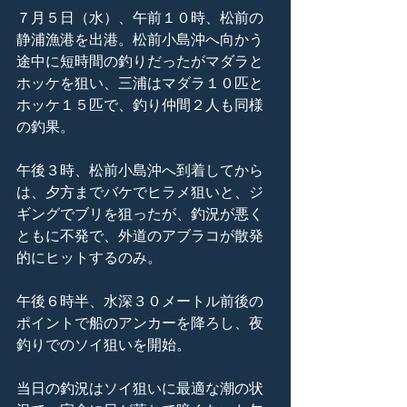
７月５日（水）、午前１０時、松前の
静浦漁港を出港。松前小島沖へ向かう
途中に短時間の釣りだったがマダラと
ホッケを狙い、三浦はマダラ１０匹と
ホッケ１５匹で、釣り仲間２人も同様
の釣果。
午後３時、松前小島沖へ到着してから
は、夕方までバケでヒラメ狙いと、ジ
ギングでブリを狙ったが、釣況が悪く
ともに不発で、外道のアブラコが散発
的にヒットするのみ。
午後６時半、水深３０メートル前後の
ポイントで船のアンカーを降ろし、夜
釣りでのソイ狙いを開始。
当日の釣況はソイ狙いに最適な潮の状