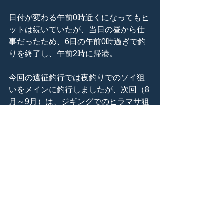
日付が変わる午前0時近くになってもヒ
ットは続いていたが、当日の昼から仕
事だったため、6日の午前0時過ぎで釣
りを終了し、午前2時に帰港。
今回の遠征釣行では夜釣りでのソイ狙
いをメインに釣行しましたが、次回（8
月～9月）は、ジギングでのヒラマサ狙
いと夜釣りでのソイ狙いをメインに釣
行予定です。 
すべて表示
最新記事