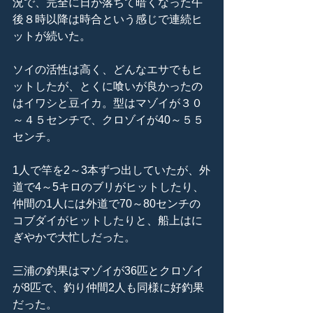
況で、完全に日が落ちて暗くなった午
後８時以降は時合という感じで連続ヒ
ットが続いた。
ソイの活性は高く、どんなエサでもヒ
ットしたが、とくに喰いが良かったの
はイワシと豆イカ。型はマゾイが３０
～４５センチで、クロゾイが40～５５
センチ。
1人で竿を2～3本ずつ出していたが、外
道で4～5キロのブリがヒットしたり、
仲間の1人には外道で70～80センチの
コブダイがヒットしたりと、船上はに
ぎやかで大忙しだった。
三浦の釣果はマゾイが36匹とクロゾイ
が8匹で、釣り仲間2人も同様に好釣果
だった。