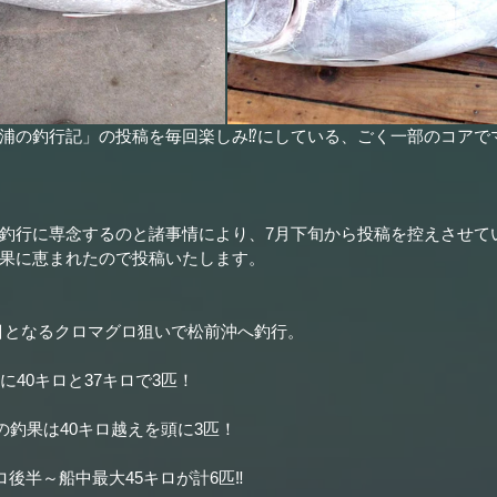
浦の釣行記」の投稿を毎回楽しみ⁉にしている、ごく一部のコアで
釣行に専念するのと諸事情により、7月下旬から投稿を控えさせて
果に恵まれたので投稿いたします。
0回目となるクロマグロ狙いで松前沖へ釣行。
に40キロと37キロで3匹！
の釣果は40キロ越えを頭に3匹！
ロ後半～船中最大45キロが計6匹‼