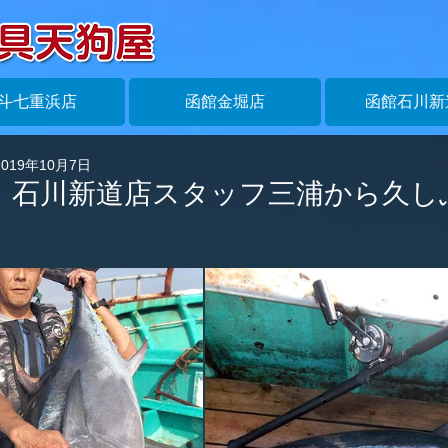
斗七重浜店
函館金堀店
函館石川新
2019年10月7日
金)、石川新道店スタッフ三浦から久