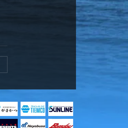
ッフ竹中、お客様と知内
メバル釣り