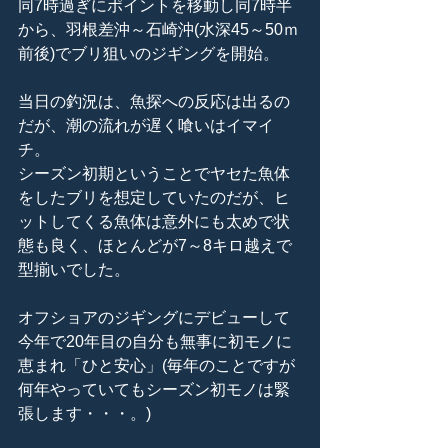
同7時過ぎにポイントを移動し同7時半
から、羽根差沖～石崎沖(水深45～50ｍ
前後)でブリ狙いのジギングを開始。
当日の釣況は、魚探への反応は出るの
だが、潮の流れが遅く喰いはイマイ
チ。
シーズン初期ということでヤセた魚体
をしたブリを想定していたのだが、ヒ
ットしてくる魚体は意外にも太めで状
態も良く、ほとんどが7～8キロ越えで
型揃いでした。
オフショアのジギングにデビューして
今年で20年目の自分も無事に初モノに
恵まれ「ひと安心」(毎年のことですが
何年やっていてもシーズン初モノは緊
張します・・・。)