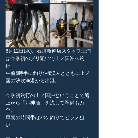
6月12日(水)、石川新道店スタッフ三浦
は今季初のブリ狙いで上ノ国沖へ釣
行。
午前5時半に釣り仲間2人とともに上ノ
国の汐吹漁港から出港。
今季初釣行の上ノ国沖ということで船
上から「お神酒」を流して準備も万
全。
早朝の時間帯はバケ釣りでヒラメ狙
い。