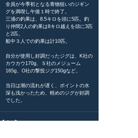
全員が今季初となる青物狙いのジギン
グを満喫し午後１時で終了。
三浦の釣果は、8.5キロを頭に5匹。釣
り仲間2人の釣果は8キロ越えを頭に3匹
と2匹。
船中３人での釣果は計10匹。
自分が使用し好調だったジグは、K社の
カウカウ170g、Ｓ社のメジューム
165g、O社の撃投ジグ150gなど。
当日は潮の流れが遅く、ポイントの水
深も浅かったため、軽めのジグが好調
でした。 