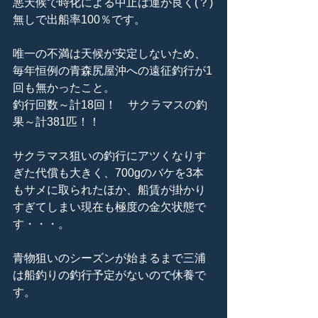
悪天候で時化による中止は運が良く(？)
無しで出船率100％です。
唯一の不満は天候が安定しないため、
毎年恒例の青森尻屋沖への遠征釣行が1
回も無かったこと。
釣行回数～計18回！　サクラマスの釣
果～計381匹！！
サクラマス狙いの釣行にアツくなりす
ぎた代償も大きく、700gのバケを3本
もサメに取られたほか、船賃が掛かり
すぎてしまい現在も極度の金欠状態で
す・・・。
青物狙いのシーズンが始まるまで三浦
は船釣りの釣行予定がないので休養で
す。