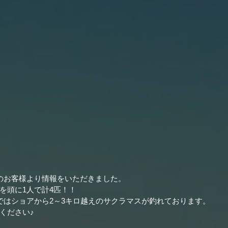
常連のお客様より情報をいただきました。
を頭に1人で計4匹！！
ではショアから2～3キロ越えのサクラマスが釣れております。
ください♪ 