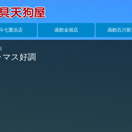
斗七重浜店
函館金堀店
函館石川新
日
ラマス好調