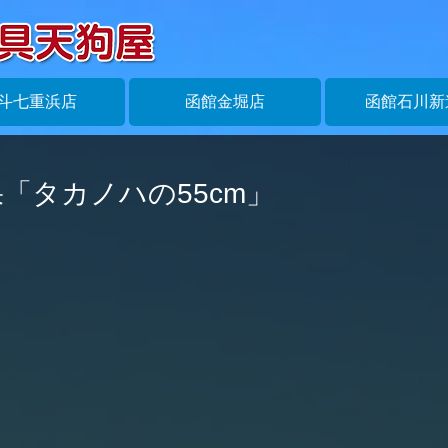
斗七重浜店
函館金堀店
函館石川新
「タカノハの55cm」