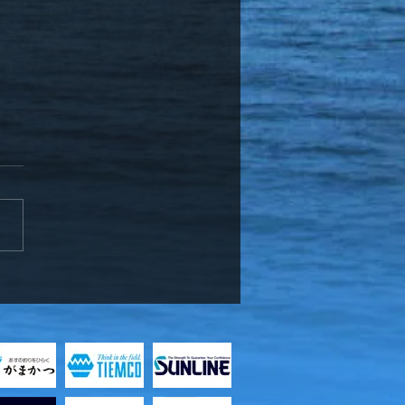
ッフ竹中、お客様と知内
メバル釣り