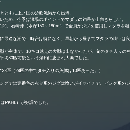
。
人とともに上ノ国の汐吹漁港から出港。
いため、今季は深場のポイントでマダラの釣果が上向きらしい。
の間、石崎沖（水深150～180ｍ）で全員がジグを使用しマダラを
に最適な潮で、時合は特になく、早朝から昼までマダラの喰いは
良型が主体で、10キロ越えの大型は出なかったが、旬のタチ入りの
平均30匹前後という爆釣に恵まれ大漁でした。
28匹（28匹の中でタチ入りの魚体は10匹あった。）
ングでは定番色の赤金系のジグは喰いがイマイチで、ピンク系の
番はPKHL）が好調でした。 