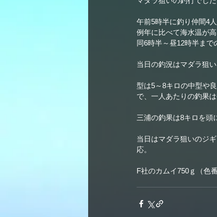
マダラ狙いの釣行でした
午前5時半に釣り仲間4
例年に比べて海水温が高
同6時半～昼12時半まで
当日の釣況はマダラ狙い
型は5～8キロの中型や
で、一人あたりの釣果は
三浦の釣果は8キロを頭に
当日はマダラ狙いのジギ
応。
F社のカムイ750ｇ（色