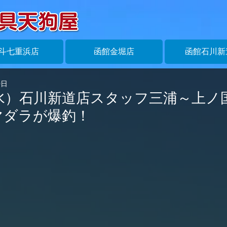
斗七重浜店
函館金堀店
函館石川新
0日
（水）石川新道店スタッフ三浦～上ノ
マダラが爆釣！