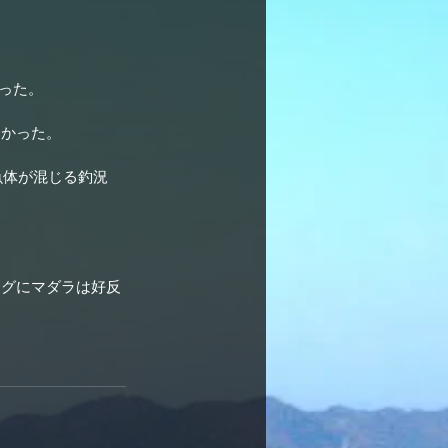
狙った。
良かった。
魚体が混じる釣況
ジグにマダラは好反