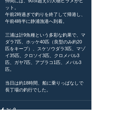
仲間には、90㎝超えの大物ヒラメがヒ
ット。
午前2時過ぎで釣りを終了して帰港し、
午前4時半に静浦漁港へ到着。
三浦は計9魚種という多彩な釣果で、マ
ダラ7匹、ホッケ40匹（良型のみ約20
匹をキープ）、スケソウダラ3匹、マゾ
イ35匹、クロソイ3匹、クロメバル3
匹、ガヤ7匹、アブラコ1匹、メバル3
匹。
当日は約18時間、船に乗りっぱなしで
長丁場の釣行でした。 