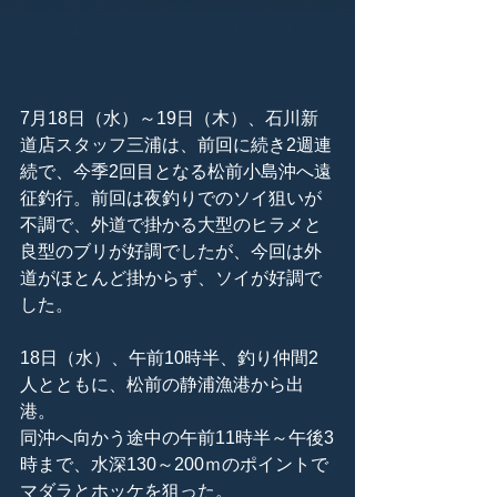
7月18日（水）～19日（木）、石川新
道店スタッフ三浦は、前回に続き2週連
続で、今季2回目となる松前小島沖へ遠
征釣行。前回は夜釣りでのソイ狙いが
不調で、外道で掛かる大型のヒラメと
良型のブリが好調でしたが、今回は外
道がほとんど掛からず、ソイが好調で
した。
18日（水）、午前10時半、釣り仲間2
人とともに、松前の静浦漁港から出
港。
同沖へ向かう途中の午前11時半～午後3
時まで、水深130～200ｍのポイントで
マダラとホッケを狙った。