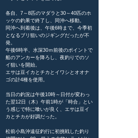
各自、7～8匹のマダラと30～40匹のホ
ッケの釣果で終了し、同沖へ移動。
同沖へ到着後は、午後6時まで、今季初
となるブリ狙いのジギングだったが不
発。
午後6時半、水深30ｍ前後のポイントで
船のアンカーを降ろし、夜釣りでのソ
イ狙いを開始。
エサは豆イカとチカとイワシとオオナ
ゴの計4種を使用。
当日の釣況は午後10時～日付が変わっ
た翌12日（木）午前1時が「時合」とい
う感じで特に喰いが良く、エサは豆イ
カとチカが好調だった。
松前小島沖遠征釣行に初挑戦した釣り