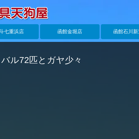
斗七重浜店
函館金堀店
函館石川新
バル72匹とガヤ少々