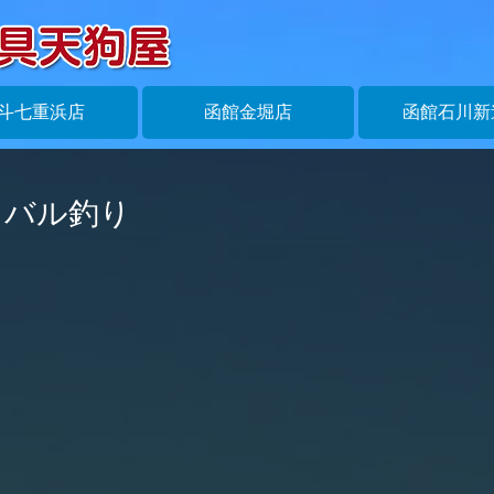
斗七重浜店
函館金堀店
函館石川新
メバル釣り