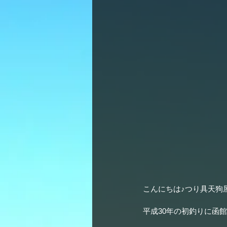
こんにちは♪つり具天狗
平成30年の初釣りに函