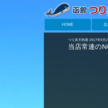
HOME
北
つり具天狗屋
2017年9月
当店常連の