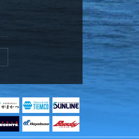
ッフ竹中、お客様と知内
メバル釣り