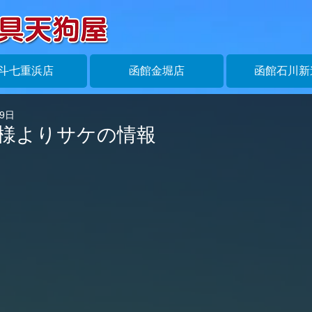
斗七重浜店
函館金堀店
函館石川新
29日
N様よりサケの情報