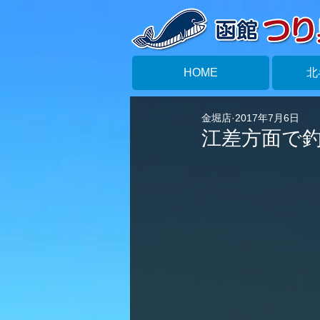
HOME
北
金堀店
2017年7月6日
江差方面で釣