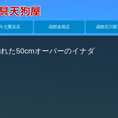
斗七重浜店
函館金堀店
函館石川新
れた50cmオーバーのイナダ